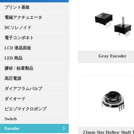
プリント基板
電磁アクチュエータ
DCソレノイド
電子コンポネト
LCD 液晶面板
Gray Encoder
LED 商品
膠材 / 粘著製品
高圧電源
ダイアフラムバルブ
ダイオード
ピエゾマイクロポンプ
Switch
Encoder
23mm Size Hollow Shaft 