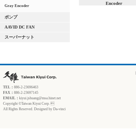
Encoder
Gray Encoder
ポンプ
AAVID DC FAN
スーパーナット
TEL：
886-2-23696463
FAX：
886-2-23697145
EMAIL：
kiyui.jshuang@msa.hinet.net
Copyright ©Taiwan Kiyui Corp. 
All Rights Reserved. Designed by
Da-vinci